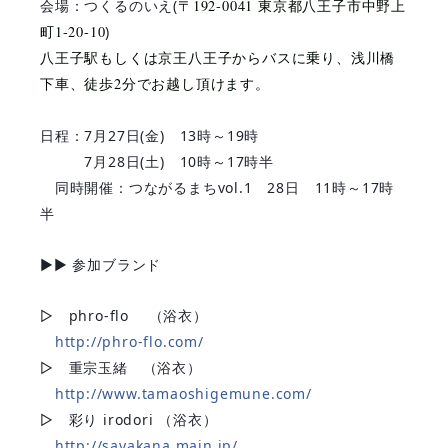
会場：つくるのいえ(
〒192-0041 東京都八王子市中野上
町1-20-10
)
八王子駅もしくは京王八王子からバスに乗り、浅川橋
下車、徒歩2分でお越し頂けます。
日程：7月27日(金) 13時～19時
7月28日(土) 10時～17時半
同時開催：つながるまちvol.1 28日 11時～17時
半
▶︎▶︎ 参加ブランド
▷ phro-flo （浴衣）
http://phro-flo.com/
▷ 重宗玉緒 （浴衣）
http://www.tamaoshigemune.com/
▷ 彩り irodori （浴衣）
http://sayakana.main.jp/