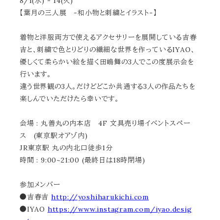
8/1(水) - 14(火)
【葉月の三人展 -和小物と刺繍とイラスト-】
着物と洋服両方で使えるアクセサリーを展開している吉春
吉と、刺繍で色とりどりの繊細な世界を作っているIYAO、
優しくて柔らかい絵を描く田嶋舞の3人でこの度展示会を
行います。
違う世界観の3人。だけどどこか共通する3人の作品たちを
楽しんでいただけたら幸いです。
会場 : 丸善丸の内本店 4F 文具売り場イベントスペー
ス (東京駅オアゾ内)
JR東京駅 丸の内北口徒歩1分
時間 : 9:00~21:00 (最終日は18時閉場)
参加メンバー
●吉春吉
http://yoshiharukichi.com
●IYAO
https://www.instagram.com/iyao.desig