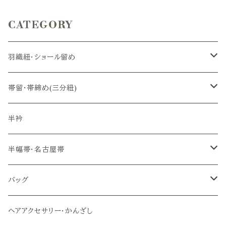
CATEGORY
羽織紐・ショール留め
羽織紐
帯留・帯締め(三分紐)
ショール留め
帯留
半衿
帯締め(三分紐)
半幅帯・名古屋帯
半幅帯
バッグ
名古屋帯
メインバッグ
ヘアアクセサリー・かんざし