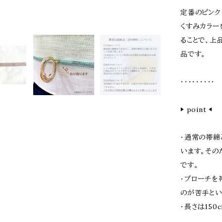
定番のピンク
くすみカラー
ることで、上
品です。
・・・・・・・・・
▶︎ point ◀︎
・通常の帯締
います。その
です。
・ブローチを
のが苦手とい
・長さは15