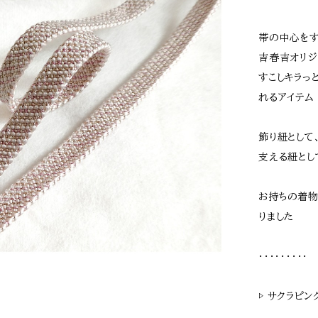
帯の中心を
吉春吉オリジ
すこしキラっ
れるアイテム
飾り紐として
支える紐とし
お持ちの着物
りました
・・・・・・・・・
▷ サクラピンク