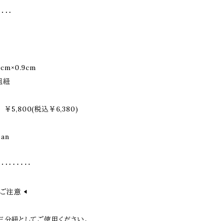
・・・・
︎
cm×0.9cm
組紐
￥5,800(税込￥6,380)
pan
・・・・・・・・・
ご注意 ◀︎
三分紐としてご使用ください。