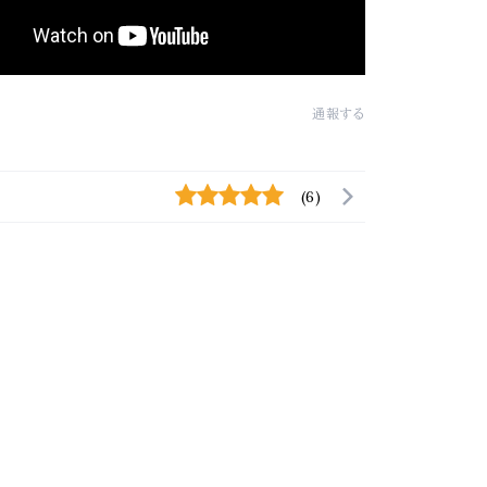
通報する
(6)