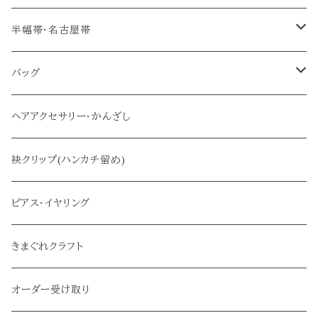
帯締め(三分紐)
半幅帯・名古屋帯
半幅帯
バッグ
名古屋帯
メインバッグ
ヘアアクセサリー・かんざし
サブバッグ
袂クリップ(ハンカチ留め)
ピアス・イヤリング
きまぐれクラフト
オーダー受け取り