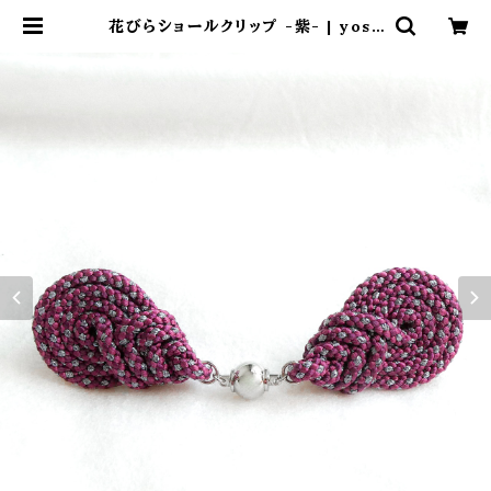
花びらショールクリップ -紫- | yosh
iharukichi online shop