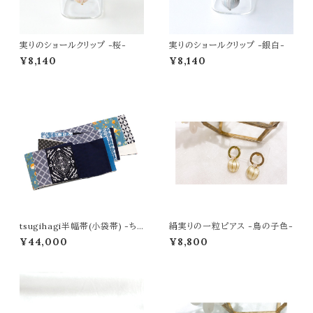
実りのショールクリップ -桜-
実りのショールクリップ -銀白-
¥8,140
¥8,140
tsugihagi半幅帯(小袋帯) -ちょ
絹実りの一粒ピアス -鳥の子色-
うちょ×navy blue -
¥44,000
¥8,800