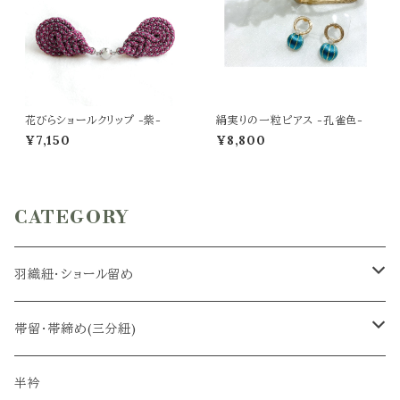
花びらショールクリップ -紫-
絹実りの一粒ピアス -孔雀色-
¥7,150
¥8,800
CATEGORY
羽織紐・ショール留め
羽織紐
帯留・帯締め(三分紐)
ショール留め
帯留
半衿