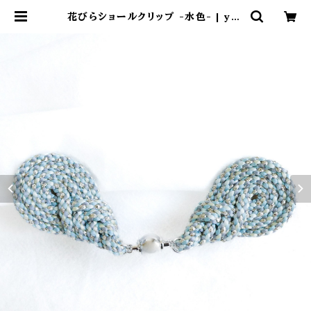
花びらショールクリップ -水色- | yos
hiharukichi online shop