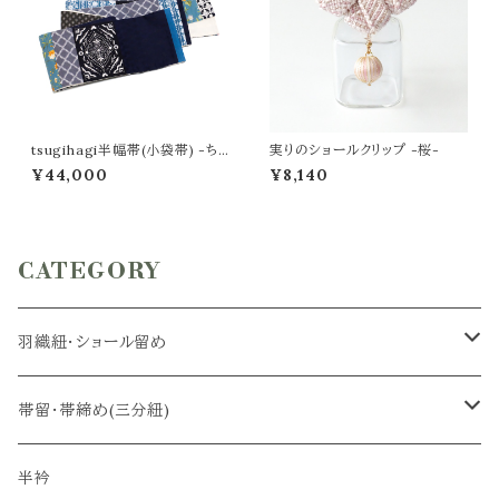
tsugihagi半幅帯(小袋帯) -ちょ
実りのショールクリップ -桜-
うちょ×navy blue -
¥44,000
¥8,140
CATEGORY
羽織紐・ショール留め
羽織紐
帯留・帯締め(三分紐)
ショール留め
帯留
半衿