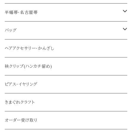
帯締め(三分紐)
半幅帯・名古屋帯
半幅帯
バッグ
名古屋帯
メインバッグ
ヘアアクセサリー・かんざし
サブバッグ
袂クリップ(ハンカチ留め)
ピアス・イヤリング
きまぐれクラフト
オーダー受け取り