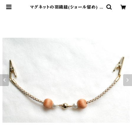
マグネットの羽織紐(ショール留め) -
蜜柑- | yoshiharukichi online
shop