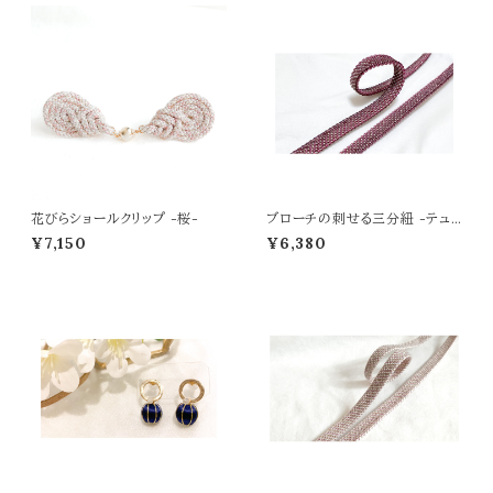
花びらショールクリップ -桜-
ブローチの刺せる三分紐 -テュリ
ップ ノアール-
¥7,150
¥6,380