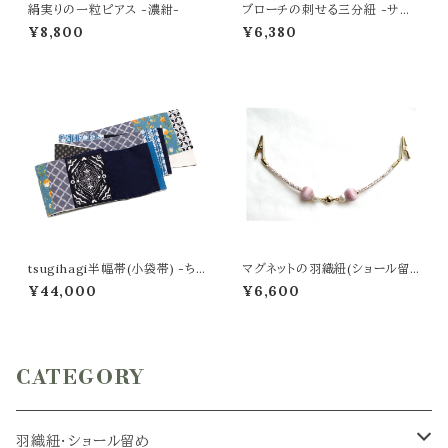
絹実りの一粒ピアス -濃紺-
ブローチの刺せる三分紐 -サク
ラピンク-
¥8,800
¥6,380
tsugihagi半幅帯(小袋帯) -ちょ
マグネットの羽織紐(ショール留
うちょ×navy blue -
め) -薄紅梅-
¥44,000
¥6,600
CATEGORY
羽織紐・ショール留め