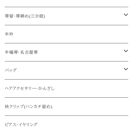
羽織紐
帯留・帯締め(三分紐)
ショール留め
帯留
半衿
帯締め(三分紐)
半幅帯・名古屋帯
半幅帯
バッグ
名古屋帯
メインバッグ
ヘアアクセサリー・かんざし
サブバッグ
袂クリップ(ハンカチ留め)
ピアス・イヤリング