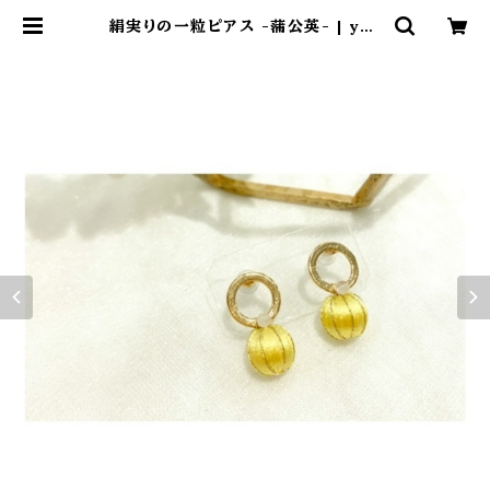
絹実りの一粒ピアス -蒲公英- | yos
hiharukichi online shop