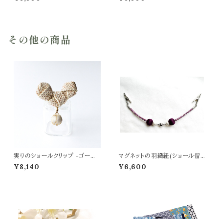
その他の商品
実りのショールクリップ -ゴール
マグネットの羽織紐(ショール留
ドベージュ-
め) -紫紺-
¥8,140
¥6,600