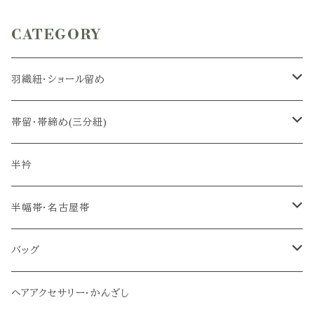
CATEGORY
羽織紐・ショール留め
羽織紐
帯留・帯締め(三分紐)
ショール留め
帯留
半衿
帯締め(三分紐)
半幅帯・名古屋帯
半幅帯
バッグ
名古屋帯
メインバッグ
ヘアアクセサリー・かんざし