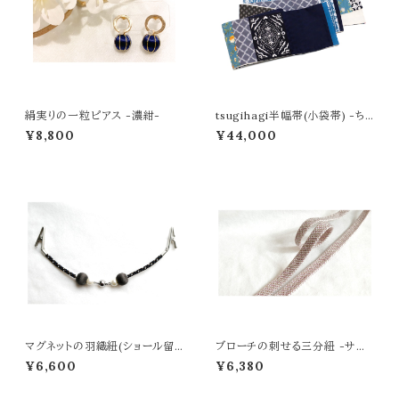
絹実りの一粒ピアス -濃紺-
tsugihagi半幅帯(小袋帯) -ちょ
うちょ×navy blue -
¥8,800
¥44,000
マグネットの羽織紐(ショール留
ブローチの刺せる三分紐 -サク
め) -炭黒色-
ラピンク-
¥6,600
¥6,380