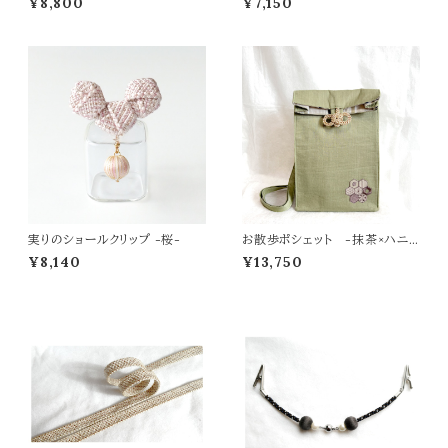
¥8,800
¥7,150
実りのショールクリップ -桜-
お散歩ポシェット -抹茶×ハニ
カム亀甲-
¥8,140
¥13,750