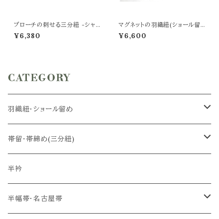
ブローチの刺せる三分紐 -シャ
マグネットの羽織紐(ショール留
ンパンゴールド-
め) -炭黒色-
¥6,380
¥6,600
CATEGORY
羽織紐・ショール留め
羽織紐
帯留・帯締め(三分紐)
ショール留め
帯留
半衿
帯締め(三分紐)
半幅帯・名古屋帯