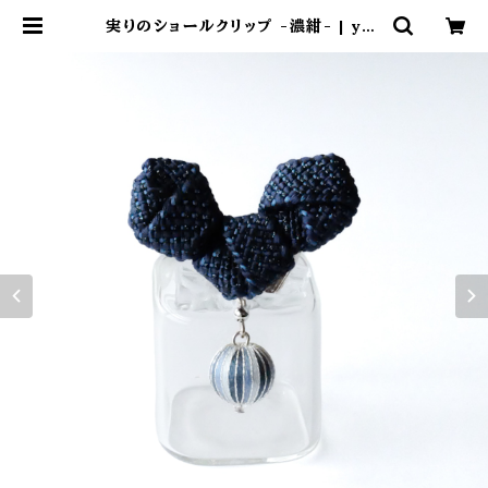
実りのショールクリップ -濃紺- | yos
hiharukichi online shop