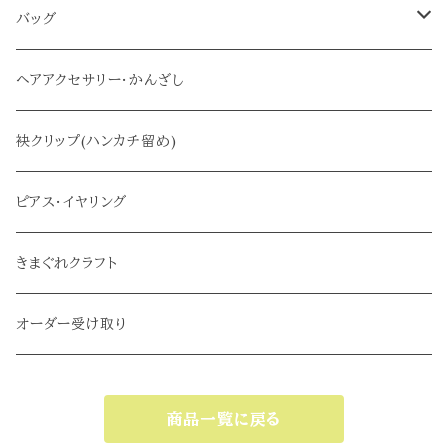
半幅帯
バッグ
名古屋帯
メインバッグ
ヘアアクセサリー・かんざし
サブバッグ
袂クリップ(ハンカチ留め)
ピアス・イヤリング
きまぐれクラフト
オーダー受け取り
商品一覧に戻る