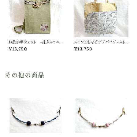
お散歩ポシェット -抹茶×ハニ
メインにもなるサブバッグ -スト
カム亀甲-
ライプイエロー×ストライプグリー
¥13,750
¥13,750
ン-
その他の商品