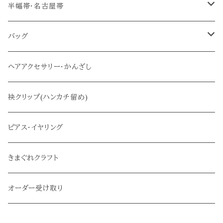
帯締め(三分紐)
半幅帯・名古屋帯
半幅帯
バッグ
名古屋帯
メインバッグ
ヘアアクセサリー・かんざし
サブバッグ
袂クリップ(ハンカチ留め)
ピアス・イヤリング
きまぐれクラフト
オーダー受け取り