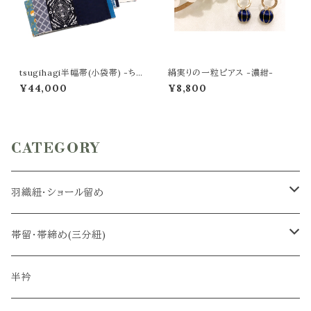
tsugihagi半幅帯(小袋帯) -ちょ
絹実りの一粒ピアス -濃紺-
うちょ×navy blue -
¥44,000
¥8,800
CATEGORY
羽織紐・ショール留め
羽織紐
帯留・帯締め(三分紐)
ショール留め
帯留
半衿