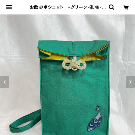
お散歩ポシェット -グリーン×孔雀- |
yoshiharukichi online shop