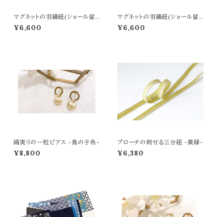
マグネットの羽織紐(ショール留
マグネットの羽織紐(ショール留
め) -濃紺-
め) -薄紅梅-
¥6,600
¥6,600
絹実りの一粒ピアス -鳥の子色-
ブローチの刺せる三分紐 -黄緑-
¥8,800
¥6,380