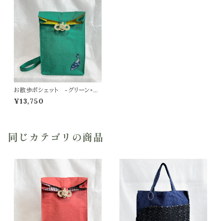
お散歩ポシェット -グリーン×孔
雀-
¥13,750
同じカテゴリの商品