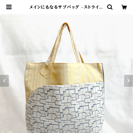
メインにもなるサブバッグ -ストライプ
イエロー×ストライプグリーン- | yosh
iharukichi online shop