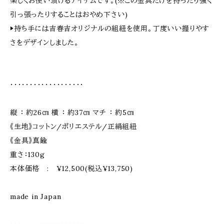
楽しくお使い頂けるアイテムです。(※この金具だけを持ったり強く
引っ張ったりすることはおやめ下さい)
▶︎持ち手には吉春吉オリジナルの組紐を使用。丁度いい握りやす
さをデザインしました。
・・・・・・・・・・・・・・・・・・・
縦 ： 約26㎝ 横 ： 約37㎝ マチ ： 約5㎝
《生地》コットン/ポリエステル/正絹組紐
《金具》真鍮
重さ：130g
本体価格 : ¥12,500(税込¥13,750)
made in Japan