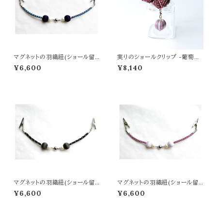
マグネットの羽織紐(ショール留
実りのショールクリップ -葡萄
め) -濃紺-
色-
¥6,600
¥8,140
マグネットの羽織紐(ショール留
マグネットの羽織紐(ショール留
め) -炭黒色-
め) -薄紫-
¥6,600
¥6,600