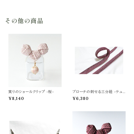
その他の商品
実りのショールクリップ -桜-
ブローチの刺せる三分紐 -テュリ
ップ ノアール-
¥8,140
¥6,380