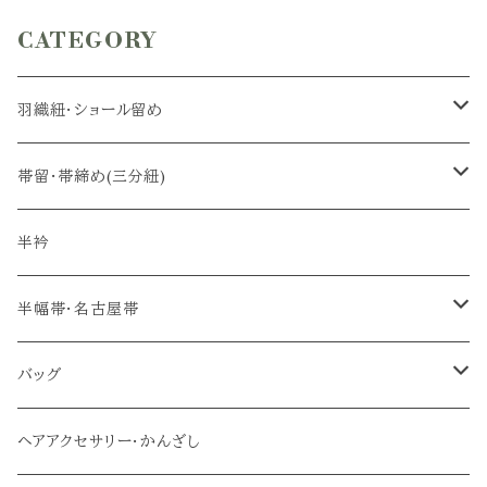
CATEGORY
羽織紐・ショール留め
羽織紐
帯留・帯締め(三分紐)
ショール留め
帯留
半衿
帯締め(三分紐)
半幅帯・名古屋帯
半幅帯
バッグ
名古屋帯
メインバッグ
ヘアアクセサリー・かんざし